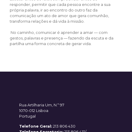
responder, permitir que cada pessoa encontre a sua
própria palavra, ir ao encontro do outro faz da
comunicação um ato de amor que gera comunhão,
transforma relações e dá vida à missão.
No caminho, comunicar é aprender a amar — com
gestos, palavras e presença — fazendo da escuta e da
partilha uma forma concreta de gerar vida.
Rua Artilharia Um, N.º 97
1070-012 Lisboa
Portugal
Telefone Geral:
213 806 430
Telefone Secretaria:
213 806 431/