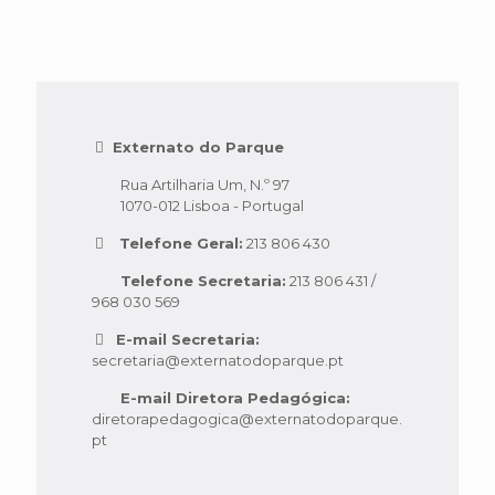
Externato do Parque
Rua Artilharia Um, N.º 97
1070-012 Lisboa - Portugal
Telefone Geral:
213 806 430
Telefone Secretaria:
213 806 431 /
968 030 569
E-mail Secretaria:
secretaria@externatodoparque.pt
E-mail Diretora Pedagógica:
diretorapedagogica@externatodoparque.
pt