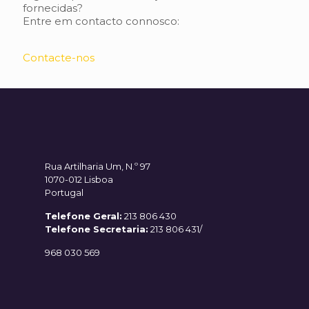
fornecidas?
Entre em contacto connosco:
Contacte-nos
Rua Artilharia Um, N.º 97
1070-012 Lisboa
Portugal
Telefone Geral:
213 806 430
Telefone Secretaria:
213 806 431/
968 030 569