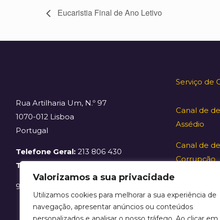
Eucaristia Final de Ano Letivo
Serviço de 
Rua Artilharia Um, N.º 97
Canal de d
1070-012 Lisboa
Assédio
Portugal
Canal de de
Telefone Geral:
213 806 430
Corrupção
Telefone Secretaria:
213 806 431/
Valorizamos a sua privacidade
968 030 569
Utilizamos cookies para melhorar a sua experiência de
navegação, apresentar anúncios ou conteúdos
personalizados e analisar o nosso tráfego. Ao clicar em