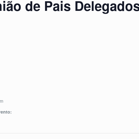
nião de Pais Delegado
pm
vento: