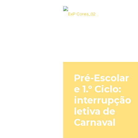
Pré-Escolar
e 1.º Ciclo:
interrupção
letiva de
Carnaval