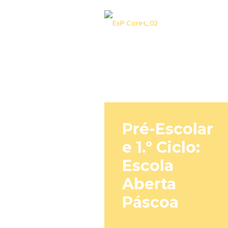
Pré-Escolar
e 1.º Ciclo:
Escola
Aberta
Páscoa