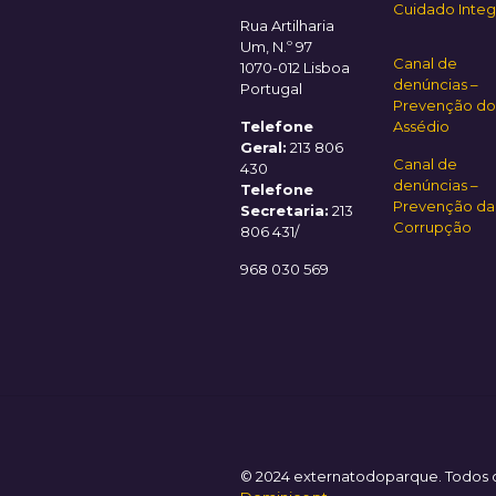
Cuidado Integ
Rua Artilharia
Um, N.º 97
Canal de
1070-012 Lisboa
denúncias –
Portugal
Prevenção do
Telefone
Assédio
Geral:
213 806
Canal de
430
denúncias –
Telefone
Prevenção da
Secretaria:
213
Corrupção
806 431/
968 030 569
© 2024 externatodoparque. Todos os