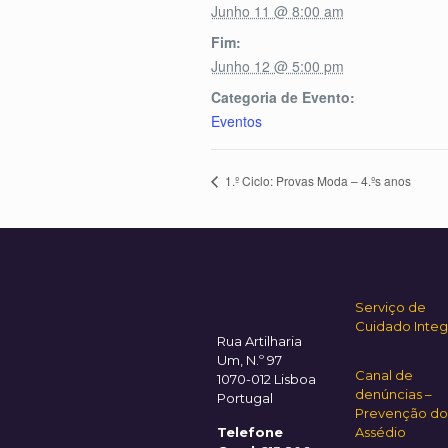
Junho 11 @ 8:00 am
Fim:
Junho 12 @ 5:00 pm
Categoria de Evento:
Eventos
1.º Ciclo: Provas Moda – 4.ºs anos
Serviço de
Cuidado Integ
Rua Artilharia
Um, N.º 97
Canal de
1070-012 Lisboa
denúncias –
Portugal
Prevenção do
Telefone
Assédio