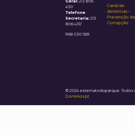
Geral:
213 806
Canal de
430
denúncias –
Telefone
Prevenção da
Secretaria:
213
Corrupção
806 431/
968 030 569
© 2024 externatodoparque. Todos os
Dominios.pt