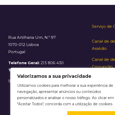
Serviço de 
Rua Artilharia Um, N.º 97
Canal de d
1070-012 Lisboa
Assédio
Portugal
Canal de de
Telefone Geral:
213 806 430
Corrupção
Telefone Secretaria:
213 806 431/
Valorizamos a sua privacidade
968 030 569
Utilizamos cookies para melhorar a sua experiência de
navegação, apresentar anúncios ou conteúdos
personalizados e analisar o nosso tráfego. Ao clicar em
"Aceitar Todos", concorda com a utilização de cookies.