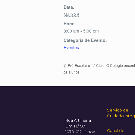
Data:
Maio 29
Hora:
8:00 am - 5:00 pm
Categoria de Evento:
Eventos
Pré-Escolar e 1.º Ciclo: O Colégio encon
os alunos
Serviço de
Cuidado Integ
Rua Artilharia
Um, N.º 97
Canal de
1070-012 Lisboa